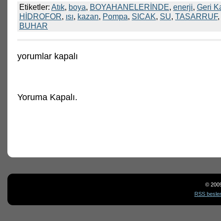
Etiketler:
Atık
,
boya
,
BOYAHANELERİNDE
,
enerji
,
Geri K
HİDROFOR
,
ısı
,
kazan
,
Pompa
,
SICAK
,
SU
,
TASARRUF
BUHAR
TEKSTİL
yorumlar kapalı
BOYAHANELERİNDE
ATIK
SICAK
SU’DAN
VE
Yoruma Kapalı.
BUHAR
KAZANLARINDAN
ISI
GERİ
KAZANIMI
,
POMPA
VE
HİDOROFRLARDAN
ENERJİ
TASARRUFU
için
© 200
RSS besle