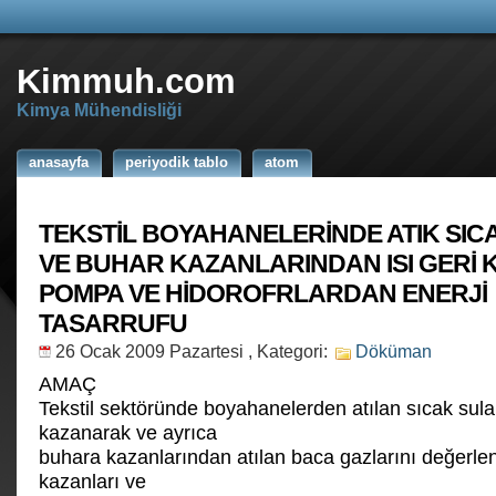
Kimmuh.com
Kimya Mühendisliği
anasayfa
periyodik tablo
atom
TEKSTİL BOYAHANELERİNDE ATIK SIC
VE BUHAR KAZANLARINDAN ISI GERİ K
POMPA VE HİDOROFRLARDAN ENERJİ
TASARRUFU
26 Ocak 2009 Pazartesi
, Kategori:
Döküman
AMAÇ
Tekstil sektöründe boyahanelerden atılan sıcak suları
kazanarak ve ayrıca
buhara kazanlarından atılan baca gazlarını değerle
kazanları ve