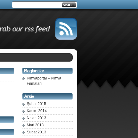
Baglantilar
Kimyaportal – Kimya
Firmaları
Arsiv
Şubat 2015
Kasım 2014
Nisan 2013
Mart 2013
Şubat 2013