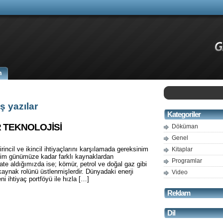
m
ş yazılar
Kategoriler
 TEKNOLOJİSİ
Döküman
Genel
incil ve ikincil ihtiyaçlarını karşılamada gereksinim
Kitaplar
nim günümüze kadar farklı kaynaklardan
Programlar
kate aldığımızda ise; kömür, petrol ve doğal gaz gibi
 kaynak rolünü üstlenmişlerdir. Dünyadaki enerji
Video
ni ihtiyaç portföyü ile hızla […]
Reklam
Dil