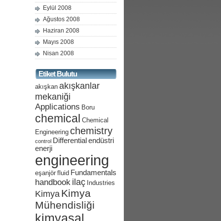
Eylül 2008
Ağustos 2008
Haziran 2008
Mayıs 2008
Nisan 2008
Etiket Bulutu
akışkanlar
akışkan
mekaniği
Applications
Boru
chemical
Chemical
chemistry
Engineering
Differential
endüstri
control
enerji
engineering
Fundamentals
eşanjör
fluid
ilaç
handbook
Industries
Kimya
Kimya
Mühendisliği
kimyasal