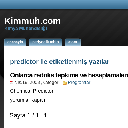
Kimmuh.com
Kimya Mühendisliği
anasayfa
periyodik tablo
atom
predictor ile etiketlenmiş yazılar
Onlarca redoks tepkime ve hesaplamaları
Nis.19, 2008
,Kategori:
Programlar
Chemical Predictor
Onlarca
yorumlar kapalı
redoks
tepkime
ve
Sayfa 1 / 1
1
hesaplamaları
için