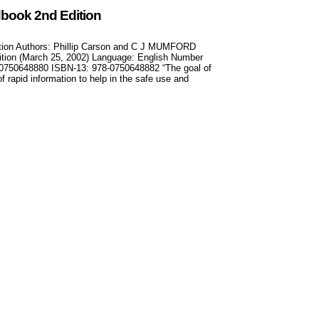
book 2nd Edition
tion Authors: Phillip Carson and C J MUMFORD
ition (March 25, 2002) Language: English Number
0750648880 ISBN-13: 978-0750648882 “The goal of
 rapid information to help in the safe use and