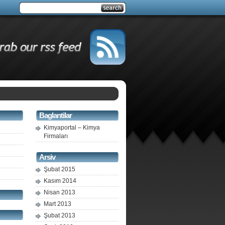
Baglantilar
Kimyaportal – Kimya
Firmaları
Arsiv
Şubat 2015
Kasım 2014
Nisan 2013
Mart 2013
Şubat 2013