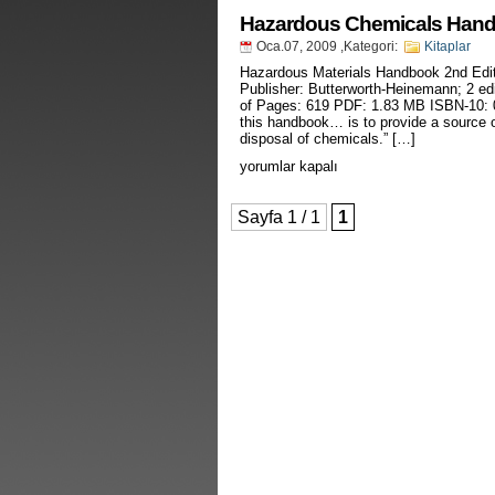
Birliği
İşçi
Hazardous Chemicals Hand
Sağlığı
Oca.07, 2009
,Kategori:
Kitaplar
ve
İşyeri
Hazardous Materials Handbook 2nd Edi
Hekimliği
Publisher: Butterworth-Heinemann; 2 ed
Temel
of Pages: 619 PDF: 1.83 MB ISBN-10: 
Eğitim
this handbook… is to provide a source of
Programı-
disposal of chemicals.” […]
İsyerinde
Hazardous
yorumlar kapalı
Sagliga
Chemicals
Zararli
Handbook
Kimyasal
2nd
Sayfa 1 / 1
1
Etmenler
Edition
için
için