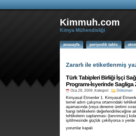
Kimmuh.com
Kimya Mühendisliği
anasayfa
periyodik tablo
ato
Zararlı ile etiketlenmiş ya
Türk Tabipleri Birliği İşçi Sa
Programı-İsyerinde Sagliga 
Oca.28, 2009
,Kategori:
Döküman
Kimyasal Etmenler 1. Kimyasal Etmenler
temel adım çalışma ortamındaki tehlikele
aşamasında (veya deneme üretimi sıras
hangi tehlikelerin değerlendirileceğine 
tehlikelerin saptanması (tanınması) kol
işitilmesinde güçlük çekiliyorsa o yerde
Türk
yorumlar kapalı
Tabipleri