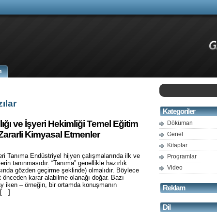
m
zılar
Kategoriler
ğlığı ve İşyeri Hekimliği Temel Eğitim
Döküman
Zararli Kimyasal Etmenler
Genel
Kitaplar
i Tanıma Endüstriyel hijyen çalışmalarında ilk ve
Programlar
rin tanınmasıdır. “Tanıma” genellikle hazırlık
Video
ında gözden geçirme şeklinde) olmalıdır. Böylece
ait önceden karar alabilme olanağı doğar. Bazı
ay iken – örneğin, bir ortamda konuşmanın
Reklam
 […]
Dil