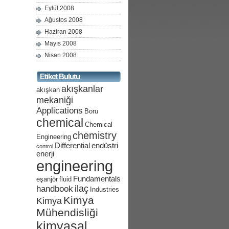
Eylül 2008
Ağustos 2008
Haziran 2008
Mayıs 2008
Nisan 2008
Etiket Bulutu
akışkanlar
akışkan
mekaniği
Applications
Boru
chemical
Chemical
chemistry
Engineering
Differential
endüstri
control
enerji
engineering
Fundamentals
eşanjör
fluid
ilaç
handbook
Industries
Kimya
Kimya
Mühendisliği
kimyasal