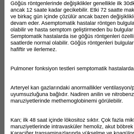
Göğüs röntgenlerinde değişiklikler genellikle ilk 30d
ancak 12 saate kadar gecikebilir. Etki 72 saatte ma
ve birkaç gün içinde çözülür ancak bazen değişiklikl
devam eder. Asemptomatik hastalar röntgen bulgula
olabilir ve hasta semptom geliştirmeden bu bulgular 
Semptomatik hastalarda ise göğüs röntgenleri özellik
saatlerde normal olabilir. Göğüs röntgenleri bulguları
hafiftir ve ilerlemez.
Pulmoner fonksiyon testleri semptomatik hastalarda 
Arteryel kan gazlarındaki anormallikler ventilasyon/
uyumsuzluğuna bağlıdır. Nadiren anilin ve nitroben
maruziyetlerinde methemoglobinemi görülebilir.
Kan; ilk 48 saat içinde lökositoz sıktır. Çok fazla mi
maruziyetlerinde intravasküler hemoliz, akut böbrek 
Karaciğer transaminazlarında yükselme ve koagülopat