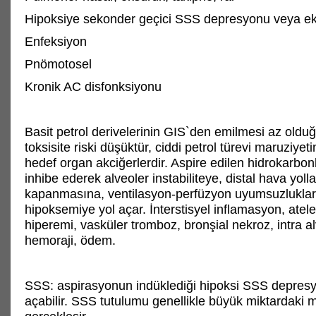
Hipoksiye sekonder geçici SSS depresyonu veya e
Enfeksiyon
Pnömotosel
Kronik AC disfonksiyonu
Basit petrol derivelerinin GIS`den emilmesi az olduğ
toksisite riski düşüktür, ciddi petrol türevi maruziyet
hedef organ akciğerlerdir. Aspire edilen hidrokarbon
inhibe ederek alveoler instabiliteye, distal hava yoll
kapanmasına, ventilasyon-perfüzyon uyumsuzluklar
hipoksemiye yol açar. İnterstisyel inflamasyon, atele
hiperemi, vasküler tromboz, bronşial nekroz, intra a
hemoraji, ödem.
SSS: aspirasyonun indüklediği hipoksi SSS depres
açabilir. SSS tutulumu genellikle büyük miktardaki 