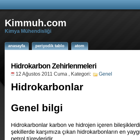
Kimmuh.com
Kimya Mühendisliği
anasayfa
periyodik tablo
atom
Hidrokarbon Zehirlenmeleri
12 Ağustos 2011 Cuma
, Kategori:
Genel
Hidrokarbonlar
Genel bilgi
Hidrokarbonlar karbon ve hidrojen içeren bileşiklerdir
şekillerde karşımıza çıkan hidrokarbonların en yayg
petrol türevleridir.