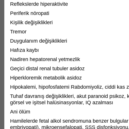
Reflekslerde hiperaktivite
Periferik nöropati
Kişilik değişiklikleri
Tremor
Duygulanım değişiklikleri
Hafıza kaybı
Nadiren hepatorenal yetmezlik
Geçici distal renal tubuler asidoz
Hiperkloremik metabolik asidoz
Hipokalemi, hipofosfatemi Rabdomiyoliz, ciddi kas za
Tuhaf davranış değişiklikleri, akut paranoid psikoz,
görsel ve işitsel halüsinasyonlar, IQ azalması
Ani ölüm
Hamilelerde fetal alkol sendromuna benzer bulgular
embriyopati), mikroensefalopati, SSS disfonksiyon