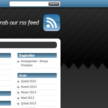
Baglantilar
Kimyaportal – Kimya
Firmaları
Arsiv
Şubat 2015
Kasım 2014
Nisan 2013
Mart 2013
Şubat 2013