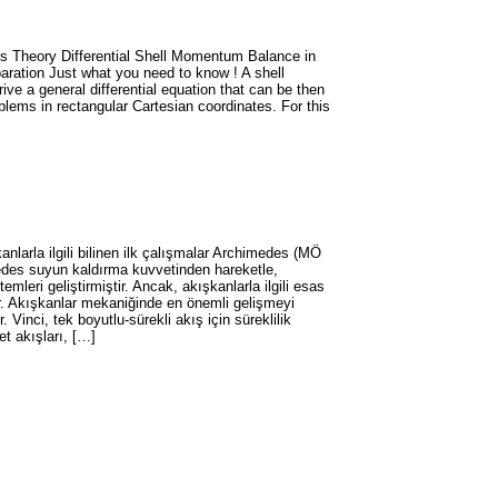
 Theory Differential Shell Momentum Balance in
aration Just what you need to know ! A shell
e a general differential equation that can be then
blems in rectangular Cartesian coordinates. For this
la ilgili bilinen ilk çalışmalar Archimedes (MÖ
medes suyun kaldırma kuvvetinden hareketle,
mleri geliştirmiştir. Ancak, akışkanlarla ilgili esas
. Akışkanlar mekaniğinde en önemli gelişmeyi
Vinci, tek boyutlu-sürekli akış için süreklilik
et akışları, […]