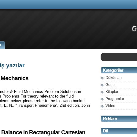
m
ş yazılar
Kategoriler
d Mechanics
Döküman
Genel
fer & Fluid Mechanics Problem Solutions in
Kitaplar
Problems For theory relevant to the fluid
Programlar
ms below, please refer to the following books:
ot, E. N., “Transport Phenomena”, 2nd edition, John
Video
Reklam
Dil
 Balance in Rectangular Cartesian