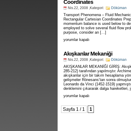
Coordinates
için
Nis.22, 2008
,Kategori:
Döküman
Transport Phenomena – Fluid Mechanics
Rectangular Cartesian Coordinates Prep
momentum balance is used below to deriv
employed to solve several fluid flow pro
purpose, consider an […]
Differential
yorumlar kapalı
Shell
Momentum
Balance
Akışkanlar Mekaniği
in
Nis.22, 2008
,Kategori:
Döküman
Rectangular
Cartesian
AKIŞKANLAR MEKANİĞİ GİRİŞ: Akışkanlar
Coordinates
285-212) tarafından yapılmıştır. Archi
için
akışkanlar için bir takım hesaplama yönte
gelişmeler Rönesans’tan sonra olmuştur
Leonardo da Vinci (1452-1519) yapmıştır. 
denklemini çıkararak dalga hareketleri, j
Akışkanlar
yorumlar kapalı
Mekaniği
için
Sayfa 1 / 1
1