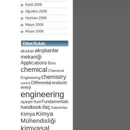
Eylül 2008
Ağustos 2008
Haziran 2008
Mayıs 2008
Nisan 2008
Etiket Bulutu
akışkanlar
akışkan
mekaniği
Applications
Boru
chemical
Chemical
chemistry
Engineering
Differential
endüstri
control
enerji
engineering
Fundamentals
eşanjör
fluid
ilaç
handbook
Industries
Kimya
Kimya
Mühendisliği
kimyasal